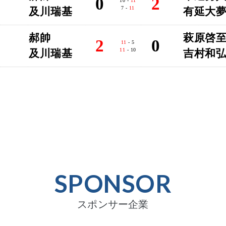
0
2
10 -
11
7 -
11
及川瑞基
有延大
郝帥
萩原啓
2
0
11
- 5
11
- 10
及川瑞基
吉村和
SPONSOR
スポンサー企業