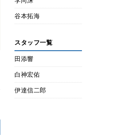
李尚洙
谷本拓海
スタッフ一覧
田添響
白神宏佑
伊達信二郎