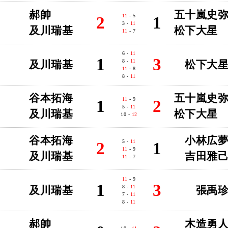
郝帥
五十嵐史
11
- 5
2
1
3 -
11
及川瑞基
松下大星
11
- 7
6 -
11
1
3
8 -
11
及川瑞基
松下大
11
- 8
8 -
11
谷本拓海
五十嵐史
11
- 9
1
2
5 -
11
及川瑞基
松下大星
10 -
12
谷本拓海
小林広
5 -
11
2
1
11
- 9
及川瑞基
吉田雅
11
- 7
11
- 9
1
3
8 -
11
及川瑞基
張禹
7 -
11
8 -
11
郝帥
木造勇