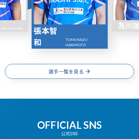
及川
張本智
kumi Tanimoto
和
TOMOKAZU
HARIMOTO
選手一覧を見る
OFFICIAL SNS
公式SNS