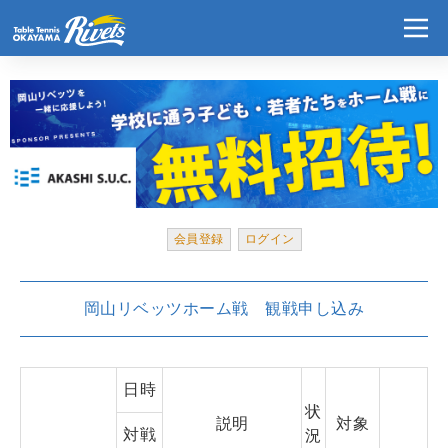
会員登録
ログイン
岡山リベッツホーム戦 観戦申し込み
日時
状
説明
対象
対戦
況