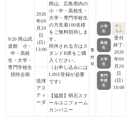
岡山、広島県内の
小・中・高校生・
2026
大学・専門学校生
年09
の方先着100名様
小学
申し
月20
生
込み
をご無料招待しま
日
受付
9/20 岡山武
す。
(日)
高校
終了:
道館 小・
同伴される方はス
生
13:00
受
2026
中・高校
タンドB席をご購
付
年09
大学
生・大学・
入ください。
可
生
月20
専門学校生
（お申し込みには
日
招待企画
LINE登録が必要
専門
(日)
琉球
学校
です）
生
10:00
アス
ティ
【協賛】明石スク
ーダ
ールユニフォーム
カンパニー