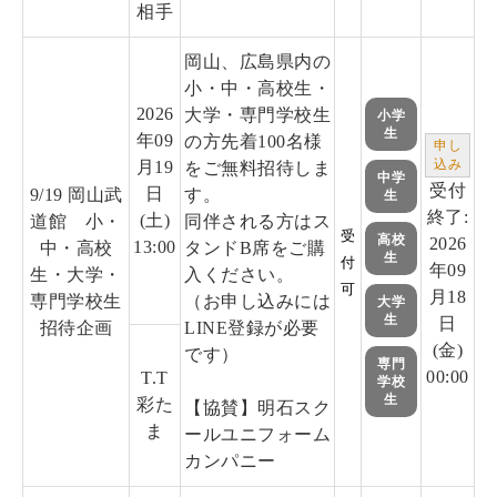
相手
岡山、広島県内の
小・中・高校生・
2026
大学・専門学校生
小学
生
年09
の方先着100名様
申し
月19
込み
をご無料招待しま
中学
受付
日
9/19 岡山武
す。
生
終了:
(土)
道館 小・
同伴される方はス
受
高校
2026
13:00
中・高校
タンドB席をご購
生
付
年09
生・大学・
入ください。
可
月18
専門学校生
（お申し込みには
大学
生
日
招待企画
LINE登録が必要
(金)
です）
専門
00:00
T.T
学校
生
彩た
【協賛】明石スク
ま
ールユニフォーム
カンパニー