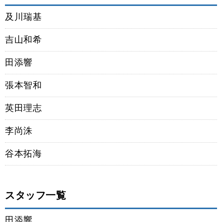
及川瑞基
吉山和希
田添響
張本智和
英田理志
李尚洙
谷本拓海
スタッフ一覧
田添響