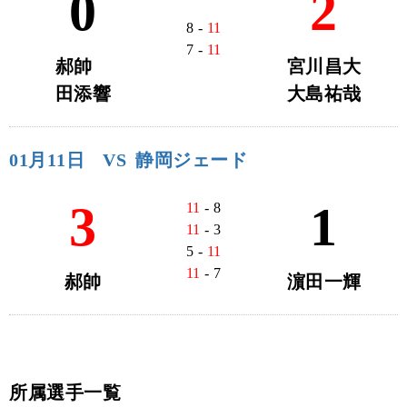
0
2
8 -
11
7 -
11
郝帥
宮川昌大
田添響
大島祐哉
01月11日
VS
静岡ジェード
3
1
11
- 8
11
- 3
5 -
11
11
- 7
郝帥
濵田一輝
所属選手一覧