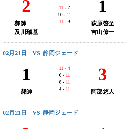
2
1
11
- 7
10 -
11
11
- 9
郝帥
萩原啓至
及川瑞基
吉山僚一
02月21日
VS
静岡ジェード
1
3
11
- 4
6 -
11
8 -
11
4 -
11
郝帥
阿部悠人
02月21日
VS
静岡ジェード