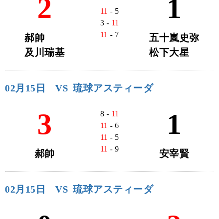
2
1
11
- 5
3 -
11
11
- 7
郝帥
五十嵐史弥
及川瑞基
松下大星
02月15日
VS
琉球アスティーダ
3
1
8 -
11
11
- 6
11
- 5
11
- 9
郝帥
安宰賢
02月15日
VS
琉球アスティーダ