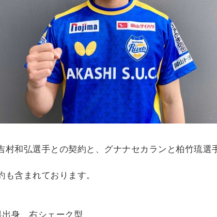
て、吉村和弘選手との契約と、グナナセカランと柏竹琉選
約も含まれております。
）
城県出身 右シェーク型