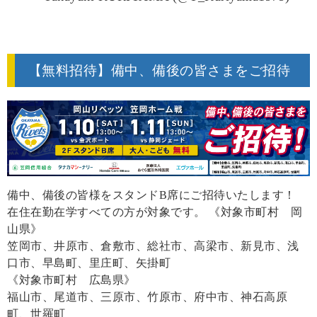
August 30, 2023
【無料招待】備中、備後の皆さまをご招待
備中、備後の皆様をスタンドB席にご招待いたします！
在住在勤在学すべての方が対象です。 《対象市町村 岡
山県》
笠岡市、井原市、倉敷市、総社市、高梁市、新見市、浅
口市、早島町、里庄町、矢掛町
《対象市町村 広島県》
福山市、尾道市、三原市、竹原市、府中市、神石高原
町、世羅町