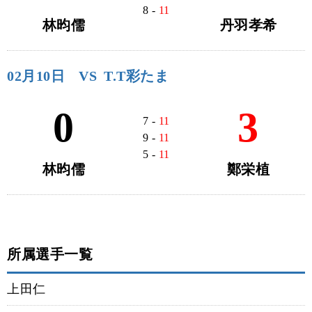
8 -
11
林昀儒
丹羽孝希
02月10日
VS
T.T彩たま
0
3
7 -
11
9 -
11
5 -
11
林昀儒
鄭栄植
所属選手一覧
上田仁