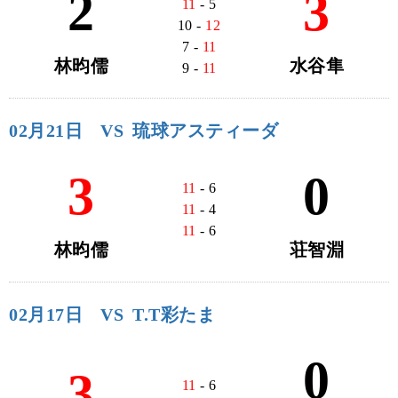
2
3
11
- 5
10 -
12
7 -
11
林昀儒
水谷隼
9 -
11
02月21日
VS
琉球アスティーダ
3
0
11
- 6
11
- 4
11
- 6
林昀儒
荘智淵
02月17日
VS
T.T彩たま
0
3
11
- 6