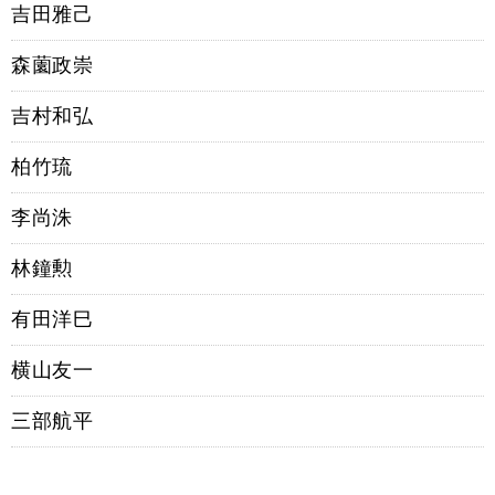
吉田雅己
森薗政崇
吉村和弘
柏竹琉
李尚洙
林鐘勲
有田洋巳
横山友一
三部航平