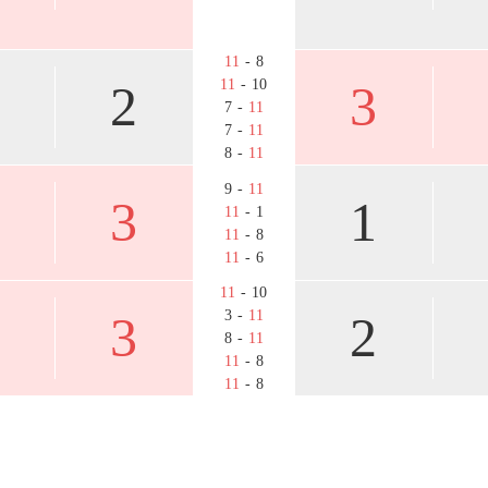
11
- 8
2
11
- 10
3
7 -
11
7 -
11
8 -
11
9 -
11
3
1
11
- 1
11
- 8
11
- 6
11
- 10
3
3 -
11
2
8 -
11
11
- 8
11
- 8