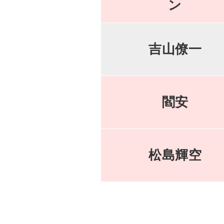
ン
吉山僚一
閻安
松島輝空