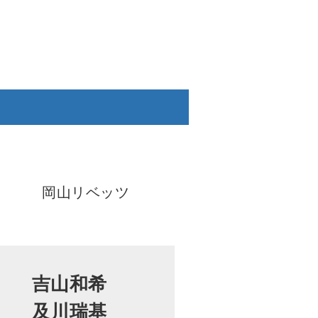
岡山リベッツ
吉山和希
及川瑞基