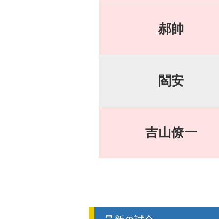
郝帥
閻安
吉山僚一