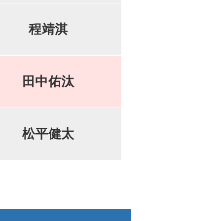
程靖淇
田中佑汰
松平健太