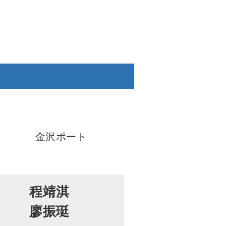
金沢ポート
程靖淇
廖振珽