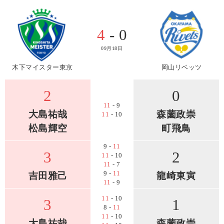
4
- 0
09月18日
木下マイスター東京
岡山リベッツ
2
0
11
- 9
大島祐哉
森薗政崇
11
- 10
松島輝空
町飛鳥
9 -
11
3
2
11
- 10
11
- 7
9 -
11
吉田雅己
龍崎東寅
11
- 9
11
- 10
3
1
8 -
11
11
- 10
大島祐哉
森薗政崇