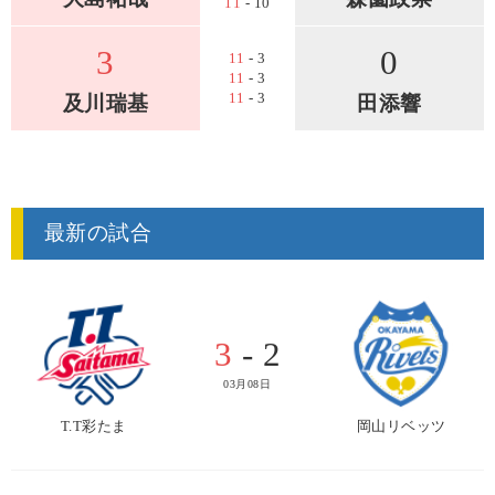
11
- 10
3
0
11
- 3
11
- 3
11
- 3
及川瑞基
田添響
最新の試合
3
- 2
03月08日
T.T彩たま
岡山リベッツ