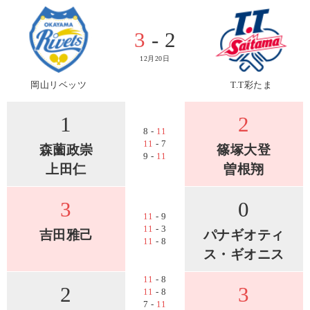
3
- 2
12月20日
岡山リベッツ
T.T彩たま
1
2
8 -
11
11
- 7
森薗政崇
篠塚大登
9 -
11
上田仁
曽根翔
3
0
11
- 9
11
- 3
吉田雅己
パナギオティ
11
- 8
ス・ギオニス
11
- 8
2
3
11
- 8
7 -
11