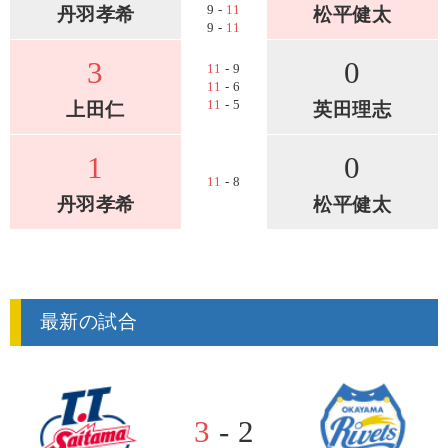
9 -
11
丹羽孝希
松平健太
9 -
11
3
0
11
- 9
11
- 6
11
- 5
上田仁
英田理志
1
0
11
- 8
丹羽孝希
松平健太
最新の試合
3
- 2