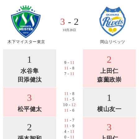
3
- 2
10月28日
木下マイスター東京
岡山リベッツ
1
2
9 -
11
11
- 8
水谷隼
上田仁
7 -
11
田添健汰
森薗政崇
11
- 8
3
1
11
- 5
10 -
12
松平健太
横山友一
11
- 6
11
- 7
2
3
11
- 9
4 -
11
0 -
11
張本智和
上田仁